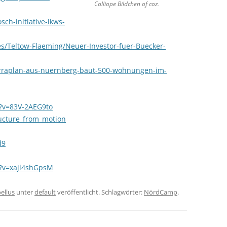
Calliope Bildchen of coz.
ch-initiative-lkws-
es/Teltow-Flaeming/Neuer-Investor-fuer-Buecker-
terraplan-aus-nuernberg-baut-500-wohnungen-im-
?v=83V-2AEG9to
ructure_from_motion
d9
?v=xajl4shGpsM
ellus
unter
default
veröffentlicht. Schlagwörter:
NördCamp
.