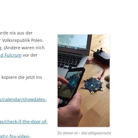
urde nix aus der
 Volksrepublik Polen.
. (Andere waren nich
nd Fulcrum
vor der
 kopiere die jetzt ins
ws/calendar/showdates-
s/check-if-the-door-of-
Sie ahnen es – das obligatorische
8ghz-fpv-video-