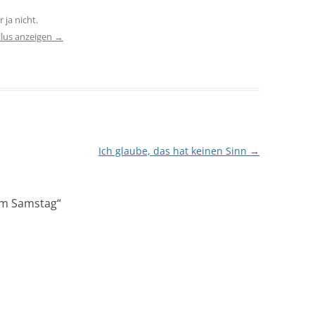
 ja nicht.
llus anzeigen
→
Ich glaube, das hat keinen Sinn
→
om Samstag
“