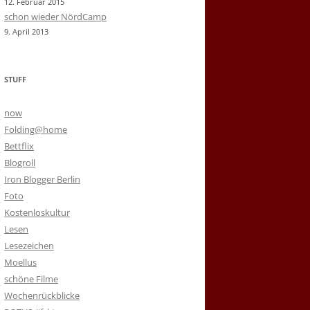
12. Februar 2015
schon wieder NördCamp
9. April 2013
STUFF
now
Folding@home
Bettflix
Blogroll
Iron Blogger Berlin
Foto
Kostenloskultur
Lesen
Lesezeichen
Moellus
schöne Filme
Wochenrückblicke