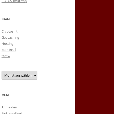
POTUS #fcktrmp
KRAM
Cryptoshit
Geocaching
Hosting
kurz Insel
tcotw
Archiv
META
Anmelden
Eintrags-Feed