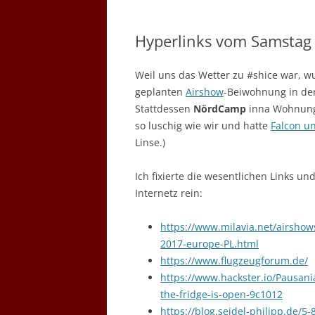
Hyperlinks vom Samstag
Weil uns das Wetter zu #shice war, w
geplanten
Airshow
-Beiwohnung in der
Stattdessen
NördCamp
inna Wohnung
so luschig wie wir und hatte
Falcon u
Linse.)
Ich fixierte die wesentlichen Links und
Internetz rein:
https://www.milavia.net/airsho
2017-europe-PL.html
https://www.flugzeugforum.de/
https://www.hackster.io/Pausania
the-fridge-is-open-9c1012
https://blog.seidel-philipp.de/5-