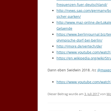
frequenzen-fuer-deutschland/
http://news.sap.com/germany/bos
sicher-parken/
http://www.maz-online.de/Lokal
Gelaende
https://www.berlinjournal.biz/
olympische-dorf-bei-berlin/
http://jmore.de/vertech/de/
https://www.youtube.com/watch
https://en.wikipedia.org/wiki/St
Dann eben Swidwin 2018. /cc
@maxe
https://www.youtube.com/watch
Dieser Beitrag wurde am
3. Juli 2017
von
Mo