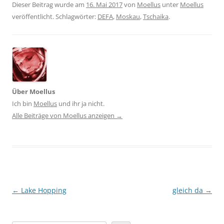
Dieser Beitrag wurde am
16. Mai 2017
von
Moellus
unter
Moellus
veröffentlicht. Schlagwörter:
DEFA
,
Moskau
,
Tschaika
.
Über Moellus
Ich bin
Moellus
und ihr ja nicht.
Alle Beiträge von Moellus anzeigen
→
Beitragsnavigation
←
Lake Hopping
gleich da
→