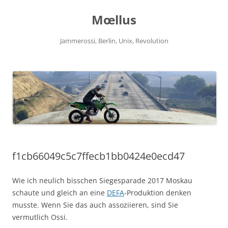
Zum
Inhalt
Mœllus
springen
Jammerossi, Berlin, Unix, Revolution
f1cb66049c5c7ffecb1bb0424e0ecd47
Wie ich neulich bisschen Siegesparade 2017 Moskau
schaute und gleich an eine
DEFA
-Produktion denken
musste. Wenn Sie das auch assoziieren, sind Sie
vermutlich Ossi.