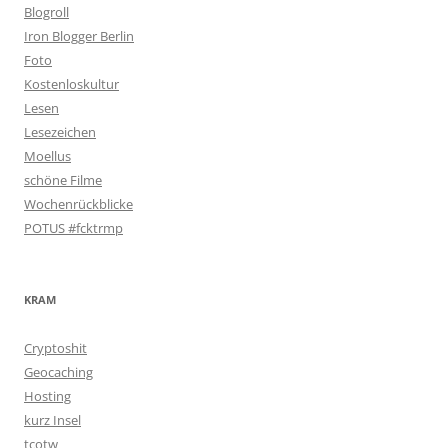
Blogroll
Iron Blogger Berlin
Foto
Kostenloskultur
Lesen
Lesezeichen
Moellus
schöne Filme
Wochenrückblicke
POTUS #fcktrmp
KRAM
Cryptoshit
Geocaching
Hosting
kurz Insel
tcotw