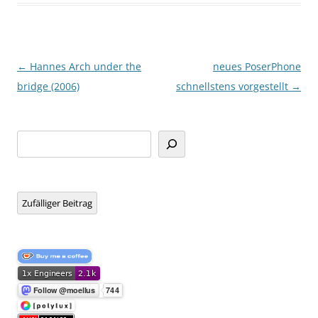
Beitragsnavigation
←
Hannes Arch under the
neues PoserPhone
bridge (2006)
schnellstens vorgestellt
→
Suchen
Zufälliger Beitrag