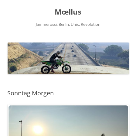
Zum
Inhalt
Mœllus
springen
Jammerossi, Berlin, Unix, Revolution
Sonntag Morgen