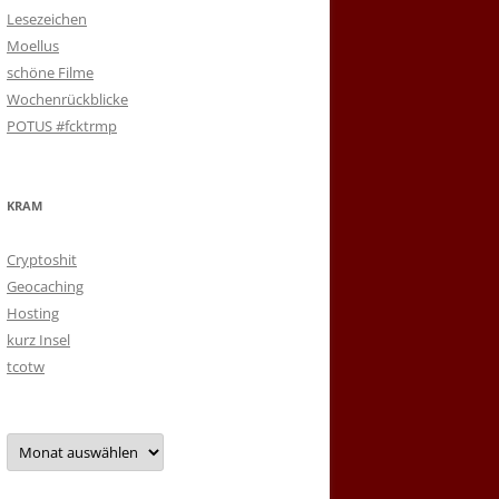
Lesezeichen
Moellus
schöne Filme
Wochenrückblicke
POTUS #fcktrmp
KRAM
Cryptoshit
Geocaching
Hosting
kurz Insel
tcotw
Archiv