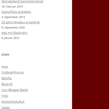
Wonderland Samariterviertel
18. Februar 2019
Dampfloks ankieken
4. September 2013
20 Jahre Moellus w berlinje
8. September 2020
was mit Baukrahn
8. Januar 2015
STUFF
now
Folding@home
Bettflix
Blogroll
Iron Blogger Berlin
Foto
Kostenloskultur
Lesen