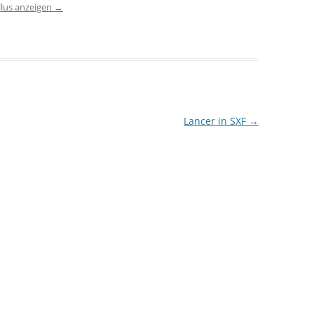
llus anzeigen
→
Lancer in SXF
→