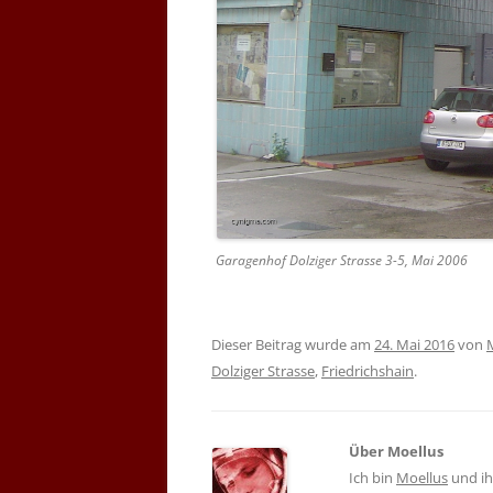
Garagenhof Dolziger Strasse 3-5, Mai 2006
Dieser Beitrag wurde am
24. Mai 2016
von
Dolziger Strasse
,
Friedrichshain
.
Über Moellus
Ich bin
Moellus
und ihr