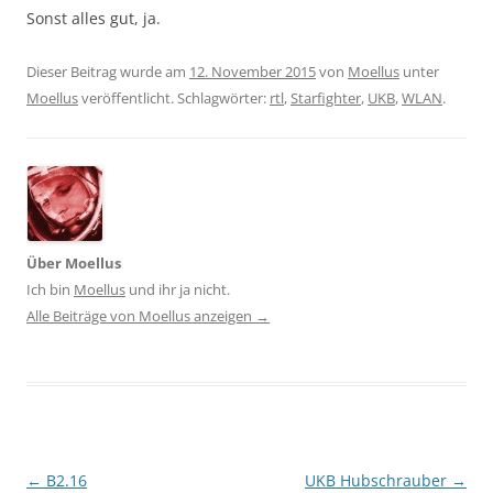
Sonst alles gut, ja.
Dieser Beitrag wurde am
12. November 2015
von
Moellus
unter
Moellus
veröffentlicht. Schlagwörter:
rtl
,
Starfighter
,
UKB
,
WLAN
.
Über Moellus
Ich bin
Moellus
und ihr ja nicht.
Alle Beiträge von Moellus anzeigen
→
Beitragsnavigation
←
B2.16
UKB Hubschrauber
→