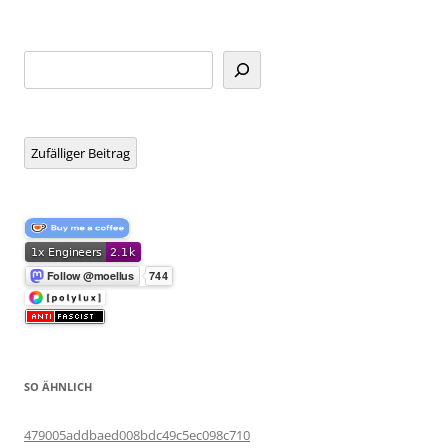
Suchen
Zufälliger Beitrag
SO ÄHNLICH
479005addbaed008bdc49c5ec098c710