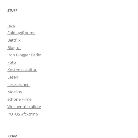
STUFF
now
Folding@home
Bettflix
Blogroll
Iron Blogger Berlin
Foto
Kostenloskultur
Lesen
Lesezeichen
Moellus
schöne Filme
Wochenrückblicke
POTUS #fcktrmp
KRAM