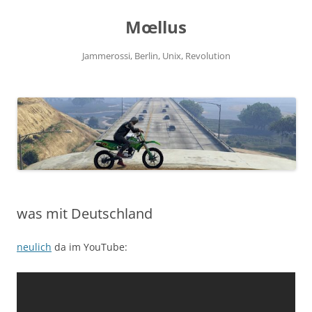
Zum
Inhalt
Mœllus
springen
Jammerossi, Berlin, Unix, Revolution
was mit Deutschland
neulich
da im YouTube: