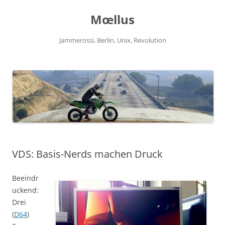
Zum
Inhalt
Mœllus
springen
Jammerossi, Berlin, Unix, Revolution
VDS: Basis-Nerds machen Druck
Beeindr
uckend:
Drei
(
D64
)