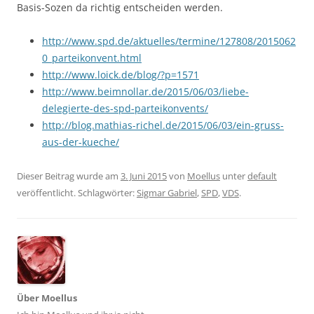
Basis-Sozen da richtig entscheiden werden.
http://www.spd.de/aktuelles/termine/127808/2015062
0_parteikonvent.html
http://www.loick.de/blog/?p=1571
http://www.beimnollar.de/2015/06/03/liebe-
delegierte-des-spd-parteikonvents/
http://blog.mathias-richel.de/2015/06/03/ein-gruss-
aus-der-kueche/
Dieser Beitrag wurde am
3. Juni 2015
von
Moellus
unter
default
veröffentlicht. Schlagwörter:
Sigmar Gabriel
,
SPD
,
VDS
.
Über Moellus