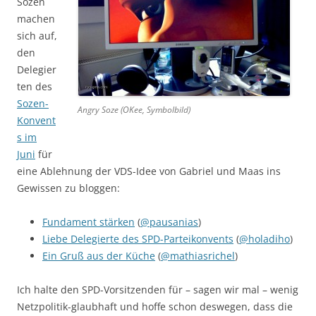
Sozen
machen
sich auf,
den
Delegier
ten des
Sozen-
Angry Soze (OKee, Symbolbild)
Konvent
s im
Juni
für
eine Ablehnung der VDS-Idee von Gabriel und Maas ins
Gewissen zu bloggen:
Fundament stärken
(
@pausanias
)
Liebe Delegierte des SPD-Parteikonvents
(
@holadiho
)
Ein Gruß aus der Küche
(
@mathiasrichel
)
Ich halte den SPD-Vorsitzenden für – sagen wir mal – wenig
Netzpolitik-glaubhaft und hoffe schon deswegen, dass die