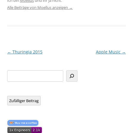
Ich bin
Moellus
und ihr ja nicht.
Alle Beiträge von Moellus anzeigen
→
Beitragsnavigation
←
Thuringia 2015
Apple Music
→
Suchen
Zufälliger Beitrag