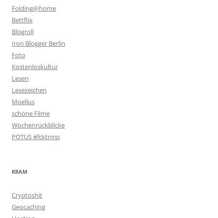
Folding@home
Bettflix
Blogroll
Iron Blogger Berlin
Foto
Kostenloskultur
Lesen
Lesezeichen
Moellus
schöne Filme
Wochenrückblicke
POTUS #fcktrmp
KRAM
Cryptoshit
Geocaching