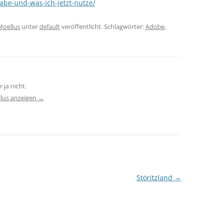
abe-und-was-ich-jetzt-nutze/
Moellus
unter
default
veröffentlicht. Schlagwörter:
Adobe
,
 ja nicht.
llus anzeigen
→
Störitzland
→