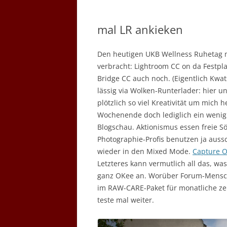
mal LR ankieken
Den heutigen UKB Wellness Ruhetag m
verbracht: Lightroom CC on da Festpl
Bridge CC auch noch. (Eigentlich Kwat
lässig via Wolken-Runterlader: hier un
plötzlich so viel Kreativität um mic
Wochenende doch lediglich ein wenig
Blogschau. Aktionismus essen freie S
Photographie-Profis benutzen ja auss
wieder in den Mixed Mode.
Capture 
Letzteres kann vermutlich all das, wa
ganz OKee an. Worüber Forum-Mensc
im RAW-CARE-Paket für monatliche z
teste mal weiter.