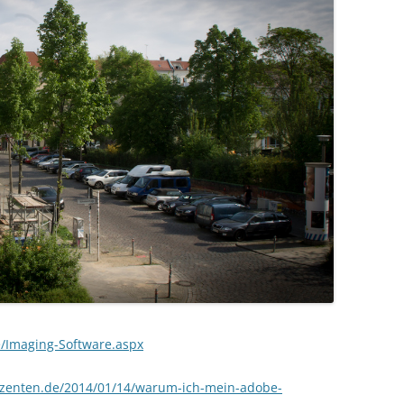
/Imaging-Software.aspx
uzenten.de/2014/01/14/warum-ich-mein-adobe-