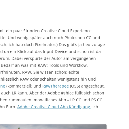
it ein paar Stunden Creative Cloud Experience
atte. Und wenig später auch noch Photoshop CC und
sch, ich hab doch Pixelmator.) Das gibt’s ja heutzutage
d da ein Klick auf das Input-Device und schon ist da
h herum. Dabei verspürte der Autor am vergangenen
 Bedarf an was-mit-RAW: Tools und Workflow.
örfminuten. RAW. Sie wissen schon: echte
chliesslich RAW oder schalten wenigstens hin und
One
(kommerziell) und
RawTherapee
(OSS) angeschaut.
s auch LR kann. Aber der Adobe #shice füllt sich schon
hen rummaulen: monatliches Abo – LR CC und PS CC
ehn Euro.
Adobe Creative Cloud Abo Kündigung.
Ich