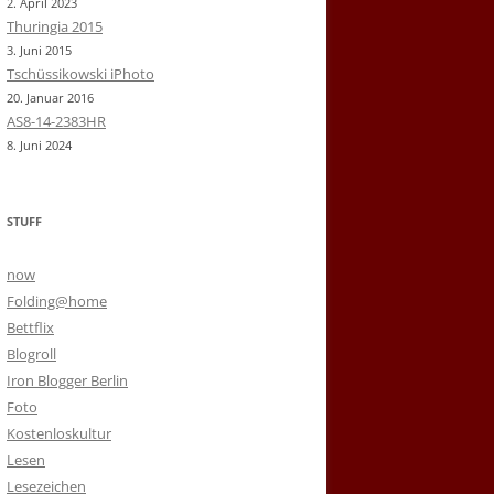
2. April 2023
Thuringia 2015
3. Juni 2015
Tschüssikowski iPhoto
20. Januar 2016
AS8-14-2383HR
8. Juni 2024
STUFF
now
Folding@home
Bettflix
Blogroll
Iron Blogger Berlin
Foto
Kostenloskultur
Lesen
Lesezeichen