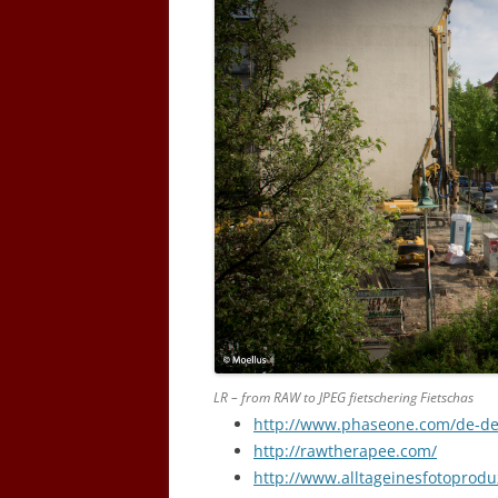
LR – from RAW to JPEG fietschering Fietschas
http://www.phaseone.com/de-de
http://rawtherapee.com/
http://www.alltageinesfotoprod