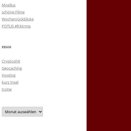
Moellus
schöne Filme
Wochenrückblicke
POTUS #fcktrmp
KRAM
Cryptoshit
Geocaching
Hosting
kurz Insel
tcotw
Archiv