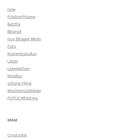
now
Folding@home
Bettflix
Blogroll
Iron Blogger Berlin
Foto
Kostenloskultur
Lesen
Lesezeichen
Moellus
schöne Filme
Wochenrückblicke
POTUS #fcktrmp
KRAM
Cryptoshit