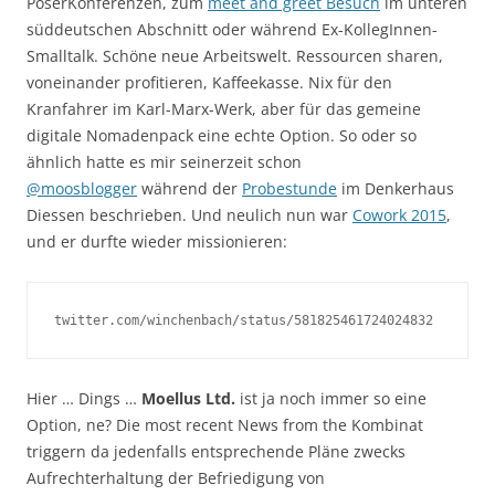
PoserKonferenzen, zum
meet and greet Besuch
im unteren
süddeutschen Abschnitt oder während Ex-KollegInnen-
Smalltalk. Schöne neue Arbeitswelt. Ressourcen sharen,
voneinander profitieren, Kaffeekasse. Nix für den
Kranfahrer im Karl-Marx-Werk, aber für das gemeine
digitale Nomadenpack eine echte Option. So oder so
ähnlich hatte es mir seinerzeit schon
@moosblogger
während der
Probestunde
im Denkerhaus
Diessen beschrieben. Und neulich nun war
Cowork 2015
,
und er durfte wieder missionieren:
twitter.com/winchenbach/status/581825461724024832
Hier … Dings …
Moellus Ltd.
ist ja noch immer so eine
Option, ne? Die most recent News from the Kombinat
triggern da jedenfalls entsprechende Pläne zwecks
Aufrechterhaltung der Befriedigung von