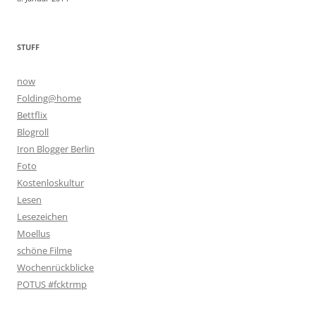
STUFF
now
Folding@home
Bettflix
Blogroll
Iron Blogger Berlin
Foto
Kostenloskultur
Lesen
Lesezeichen
Moellus
schöne Filme
Wochenrückblicke
POTUS #fcktrmp