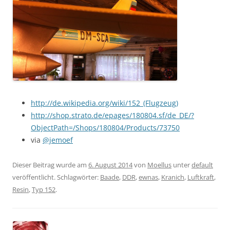
http://de.wikipedia.org/wiki/152_(Flugzeug)
http://shop.strato.de/epages/180804.sf/de_DE/?
ObjectPath=/Shops/180804/Products/73750
via
@jemoef
Dieser Beitrag wurde am
6. August 2014
von
Moellus
unter
default
veröffentlicht. Schlagwörter:
Baade
,
DDR
,
ewnas
,
Kranich
,
Luftkraft
,
Resin
,
Typ 152
.