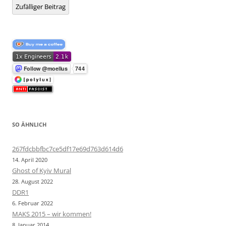
Zufälliger Beitrag
SO ÄHNLICH
267fdcbbfbc7ce5df17e69d763d614d6
14. April 2020
Ghost of Kyiv Mural
28. August 2022
DDR1
6. Februar 2022
MAKS 2015 – wir kommen!
8. Januar 2014