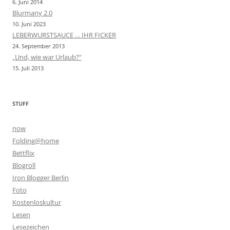
6. Juni 2014
Blurmany 2.0
10. Juni 2023
LEBERWURSTSAUCE … IHR FICKER
24. September 2013
„Und, wie war Urlaub?“
15. Juli 2013
STUFF
now
Folding@home
Bettflix
Blogroll
Iron Blogger Berlin
Foto
Kostenloskultur
Lesen
Lesezeichen