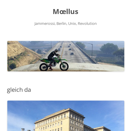
Zum
Inhalt
Mœllus
springen
Jammerossi, Berlin, Unix, Revolution
gleich da