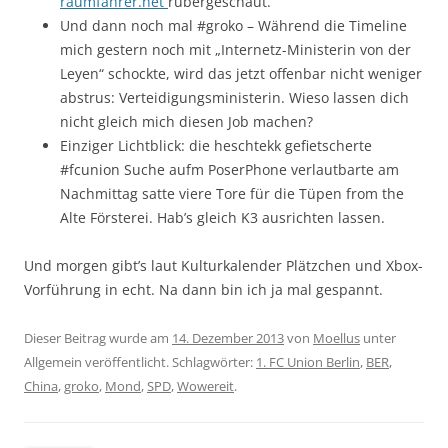
raumfahrer.net
rübergeschaut.
Und dann noch mal #groko – Während die Timeline
mich gestern noch mit „Internetz-Ministerin von der
Leyen“ schockte, wird das jetzt offenbar nicht weniger
abstrus: Verteidigungsministerin. Wieso lassen dich
nicht gleich mich diesen Job machen?
Einziger Lichtblick: die heschtekk gefietscherte
#fcunion Suche aufm PoserPhone verlautbarte am
Nachmittag satte viere Tore für die Tüpen from the
Alte Försterei. Hab’s gleich K3 ausrichten lassen.
Und morgen gibt’s laut Kulturkalender Plätzchen und Xbox-
Vorführung in echt. Na dann bin ich ja mal gespannt.
Dieser Beitrag wurde am
14. Dezember 2013
von
Moellus
unter
Allgemein veröffentlicht. Schlagwörter:
1. FC Union Berlin
,
BER
,
China
,
groko
,
Mond
,
SPD
,
Wowereit
.