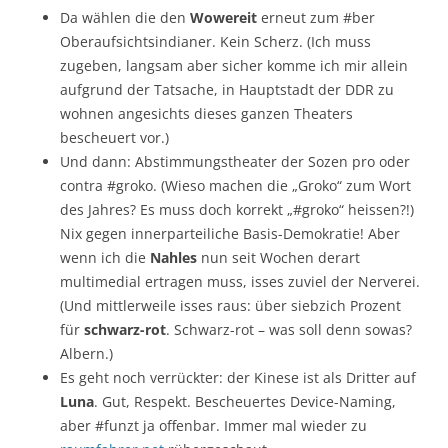
Da wählen die den
Wowereit
erneut zum #ber
Oberaufsichtsindianer. Kein Scherz. (Ich muss
zugeben, langsam aber sicher komme ich mir allein
aufgrund der Tatsache, in Hauptstadt der DDR zu
wohnen angesichts dieses ganzen Theaters
bescheuert vor.)
Und dann: Abstimmungstheater der Sozen pro oder
contra #groko. (Wieso machen die „Groko“ zum Wort
des Jahres? Es muss doch korrekt „#groko“ heissen?!)
Nix gegen innerparteiliche Basis-Demokratie! Aber
wenn ich die
Nahles
nun seit Wochen derart
multimedial ertragen muss, isses zuviel der Nerverei.
(Und mittlerweile isses raus: über siebzich Prozent
für
schwarz-rot
. Schwarz-rot – was soll denn sowas?
Albern.)
Es geht noch verrückter: der Kinese ist als Dritter auf
Luna
. Gut, Respekt. Bescheuertes Device-Naming,
aber #funzt ja offenbar. Immer mal wieder zu