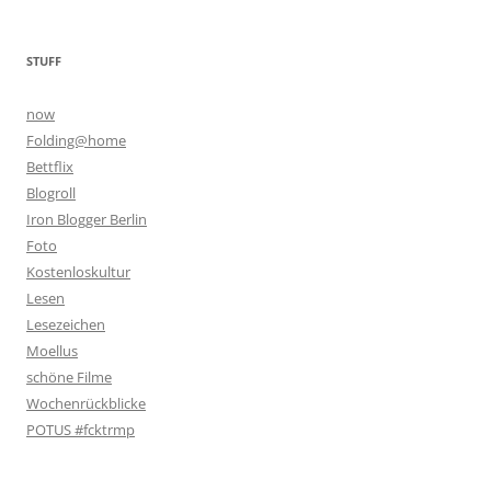
STUFF
now
Folding@home
Bettflix
Blogroll
Iron Blogger Berlin
Foto
Kostenloskultur
Lesen
Lesezeichen
Moellus
schöne Filme
Wochenrückblicke
POTUS #fcktrmp