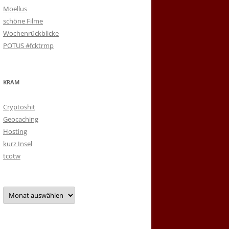
Moellus
schöne Filme
Wochenrückblicke
POTUS #fcktrmp
KRAM
Cryptoshit
Geocaching
Hosting
kurz Insel
tcotw
Archiv