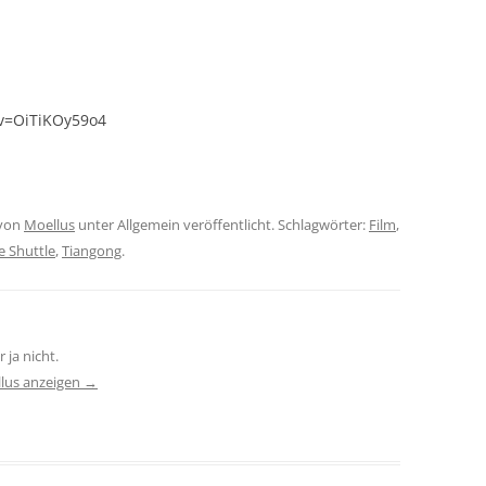
v=OiTiKOy59o4
von
Moellus
unter Allgemein veröffentlicht. Schlagwörter:
Film
,
e Shuttle
,
Tiangong
.
 ja nicht.
llus anzeigen
→