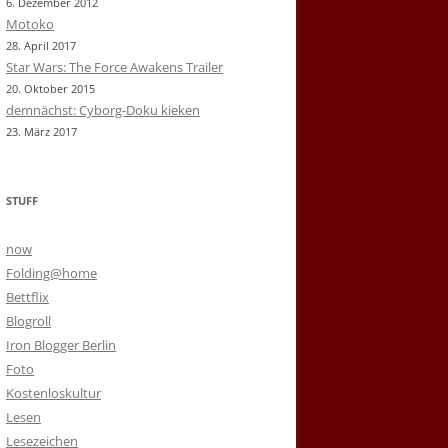
6. Dezember 2012
Motoko
28. April 2017
Star Wars: The Force Awakens Trailer
20. Oktober 2015
demnächst: Cyborg-Doku kieken
23. März 2017
STUFF
now
Folding@home
Bettflix
Blogroll
Iron Blogger Berlin
Foto
Kostenloskultur
Lesen
Lesezeichen