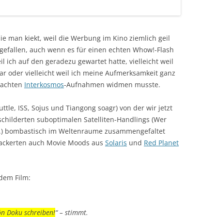
die man kiekt, weil die Werbung im Kino ziemlich geil
gefallen, auch wenn es für einen echten Whow!-Flash
eil ich auf den geradezu gewartet hatte, vielleicht weil
r oder vielleicht weil ich meine Aufmerksamkeit ganz
machten
Interkosmos
-Aufnahmen widmen musste.
tle, ISS, Sojus und Tiangong soagr) von der wir jetzt
schilderten suboptimalen Satelliten-Handlings (Wer
en.) bombastisch im Weltenraume zusammengefaltet
lackerten auch Movie Moods aus
Solaris
und
Red Planet
dem Film:
ön Doku schreiben!
“ – stimmt.