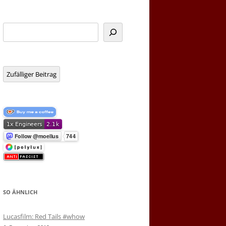
Suchen
Zufälliger Beitrag
SO ÄHNLICH
Lucasfilm: Red Tails #whow