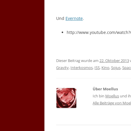
Und
Evernote
.
http://www.youtube.com/watch?
Dieser Beitrag wurde am
22. Oktober 2013
Gravity
,
Interkosmos
,
ISS
,
Kino
,
Sojus
,
Spac
Über Moellus
Ich bin
Moellus
und ihr
Alle Beiträge von Moe