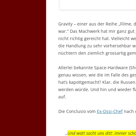
Gravity – einer aus der Reihe „Filme, 
war.“ Das Machwerk hat mir ganz gut 
nicht richtig gereicht hat. Vielleicht w
die Handlung zu sehr vorhersehbar wa
nüchtern den ziemlich grossartig ge
Allerlei bekannte Space-Hardware (Shut
genau wissen, wie die im Falle des ge
hat’s kapottgemacht? Klar, die Russ
werden würde. Und hin und wieder f
auf.
Die Conclusio vom
Ex-Ossi-Chef
nach 
„
Und watt sacht uns ditt: Immer sch