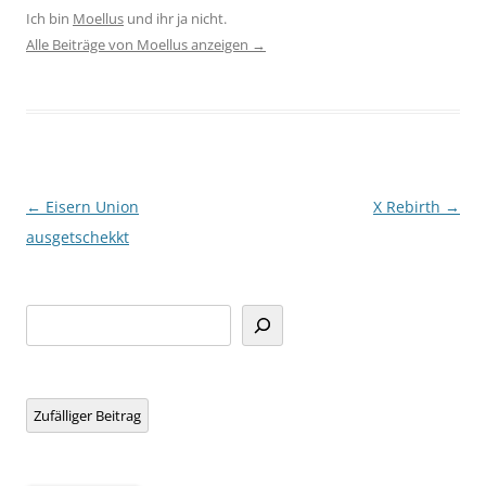
Ich bin
Moellus
und ihr ja nicht.
Alle Beiträge von Moellus anzeigen
→
Beitragsnavigation
←
Eisern Union
X Rebirth
→
ausgetschekkt
Suchen
Zufälliger Beitrag