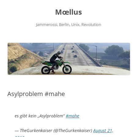
Zum
Inhalt
Mœllus
springen
Jammerossi, Berlin, Unix, Revolution
Asylproblem #mahe
es gibt kein „Asylproblem“
#mahe
— TheGurkenkaiser (@TheGurkenkaiser)
August 21,