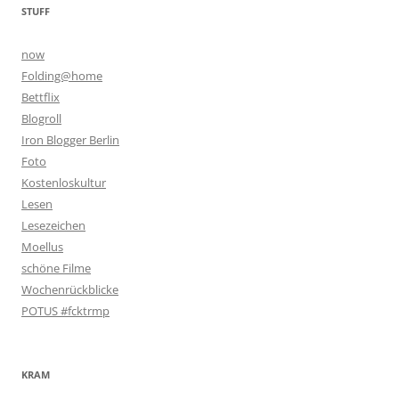
STUFF
now
Folding@home
Bettflix
Blogroll
Iron Blogger Berlin
Foto
Kostenloskultur
Lesen
Lesezeichen
Moellus
schöne Filme
Wochenrückblicke
POTUS #fcktrmp
KRAM