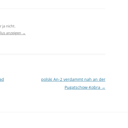
 ja nicht.
llus anzeigen
→
ad
polski An-2 verdammt nah an der
Pugatschow-Kobra
→