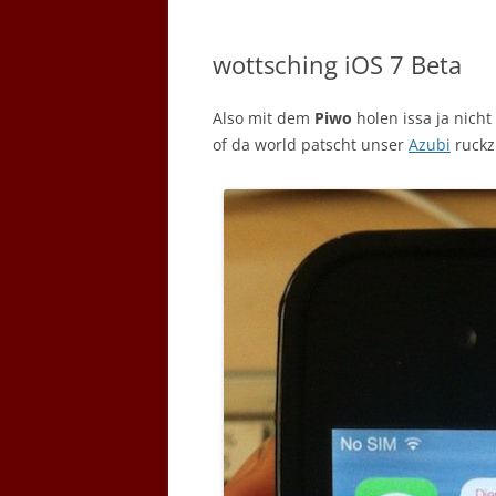
wottsching iOS 7 Beta
Also mit dem
Piwo
holen issa ja nicht
of da world patscht unser
Azubi
ruckz