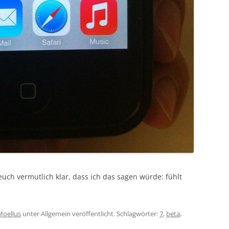
euch vermutlich klar, dass ich das sagen würde: fühlt
Moellus
unter Allgemein veröffentlicht. Schlagwörter:
7
,
beta
,