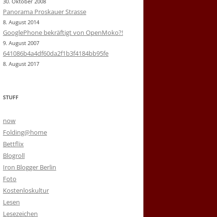
30. Oktober 2008
Panorama Proskauer Strasse
8. August 2014
GooglePhone bekräftigt von OpenMoko?!
9. August 2007
641086b4a4df60da2f1b3f4184bb95fe
8. August 2017
STUFF
now
Folding@home
Bettflix
Blogroll
Iron Blogger Berlin
Foto
Kostenloskultur
Lesen
Lesezeichen