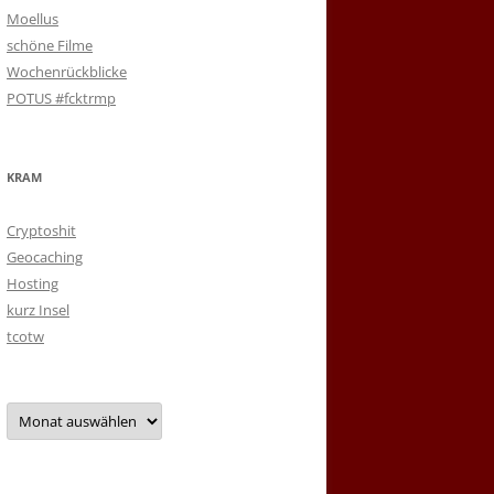
Moellus
schöne Filme
Wochenrückblicke
POTUS #fcktrmp
KRAM
Cryptoshit
Geocaching
Hosting
kurz Insel
tcotw
Archiv