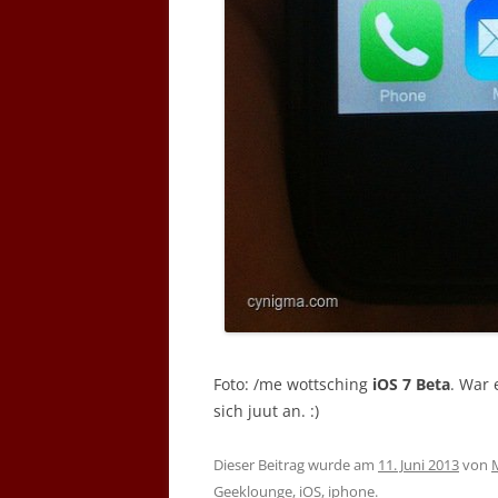
Foto: /me wottsching
iOS 7 Beta
. War 
sich juut an. :)
Dieser Beitrag wurde am
11. Juni 2013
von
Geeklounge
,
iOS
,
iphone
.