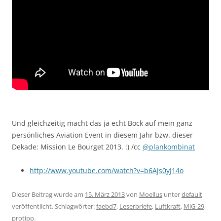
Und gleichzeitig macht das ja echt Bock auf mein ganz
persönliches Aviation Event in diesem Jahr bzw. dieser
Dekade: Mission Le Bourget 2013. :) /cc
@plankombinat
http://www.youtube.com/watch?v=b6Ajs0yJ14o
Dieser Beitrag wurde am
15. März 2013
von
Moellus
unter
default
veröffentlicht. Schlagwörter:
faebd7
,
Leserbriefe
,
Luftkraft
,
MiG-29
,
protipp
.