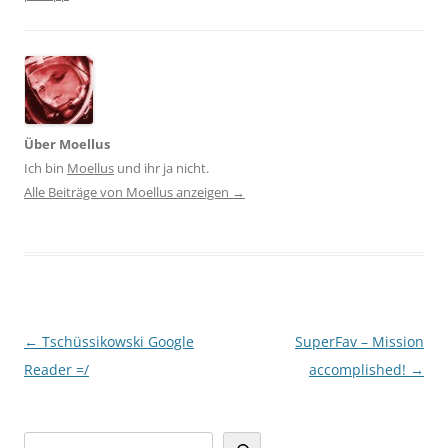
Über Moellus
Ich bin
Moellus
und ihr ja nicht.
Alle Beiträge von Moellus anzeigen
→
Beitragsnavigation
←
Tschüssikowski Google
SuperFav – Mission
Reader =/
accomplished!
→
Suchen