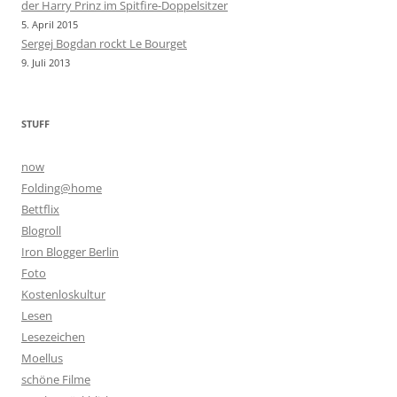
der Harry Prinz im Spitfire-Doppelsitzer
5. April 2015
Sergej Bogdan rockt Le Bourget
9. Juli 2013
STUFF
now
Folding@home
Bettflix
Blogroll
Iron Blogger Berlin
Foto
Kostenloskultur
Lesen
Lesezeichen
Moellus
schöne Filme