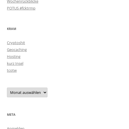
Wochenrückblicke
POTUS #fcktrmp
KRAM
Cryptoshit
Geocaching
Hosting
kurz Insel
tcotw
Archiv
META
Anmelden