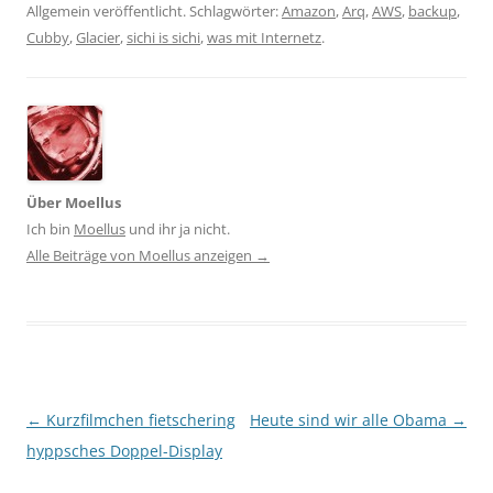
Allgemein veröffentlicht. Schlagwörter:
Amazon
,
Arq
,
AWS
,
backup
,
Cubby
,
Glacier
,
sichi is sichi
,
was mit Internetz
.
Über Moellus
Ich bin
Moellus
und ihr ja nicht.
Alle Beiträge von Moellus anzeigen
→
Beitragsnavigation
←
Kurzfilmchen fietschering
Heute sind wir alle Obama
→
hyppsches Doppel-Display