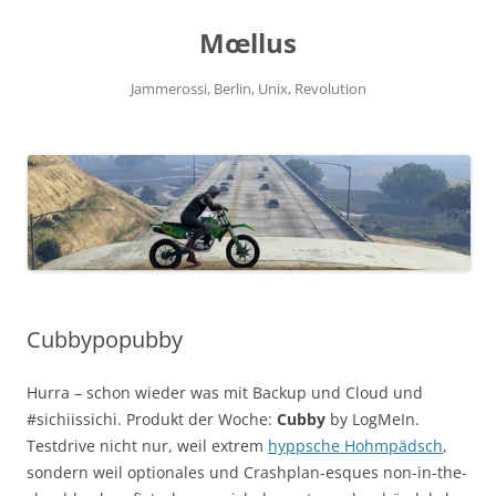
Zum
Inhalt
Mœllus
springen
Jammerossi, Berlin, Unix, Revolution
Cubbypopubby
Hurra – schon wieder was mit Backup und Cloud und
#sichiissichi. Produkt der Woche:
Cubby
by LogMeIn.
Testdrive nicht nur, weil extrem
hyppsche Hohmpädsch
,
sondern weil optionales und Crashplan-esques non-in-the-