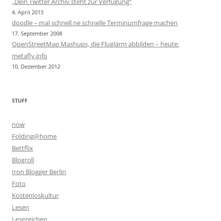
„Dein Twitter Archiv steht zur Verfügung“
4. April 2013
doodle – mal schnell ne schnelle Terminumfrage machen
17. September 2008
OpenStreetMap Mashups, die Fluglärm abbilden – heute:
metafly.info
10. Dezember 2012
STUFF
now
Folding@home
Bettflix
Blogroll
Iron Blogger Berlin
Foto
Kostenloskultur
Lesen
Lesezeichen