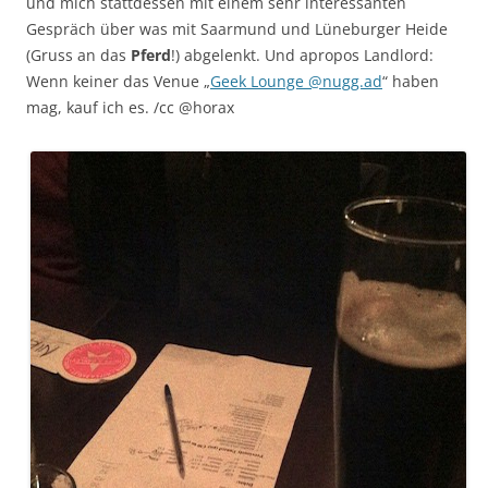
und mich stattdessen mit einem sehr interessanten
Gespräch über was mit Saarmund und Lüneburger Heide
(Gruss an das
Pferd
!) abgelenkt. Und apropos Landlord:
Wenn keiner das Venue „
Geek Lounge @nugg.ad
“ haben
mag, kauf ich es. /cc @horax