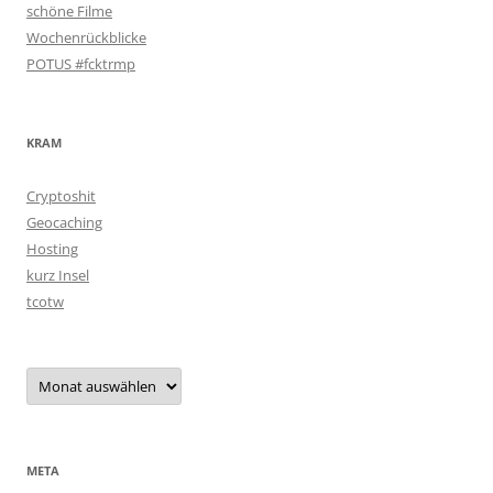
schöne Filme
Wochenrückblicke
POTUS #fcktrmp
KRAM
Cryptoshit
Geocaching
Hosting
kurz Insel
tcotw
Archiv
META