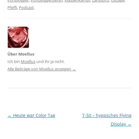
ironblogger
,
ironbloggerberlin
,
Klassenkampf
,
Landlord
,
Outage
,
Pfeffi
,
Podcast
.
Über Moellus
Ich bin
Moellus
und ihr ja nicht.
Alle Beiträge von Moellus anzeigen
→
Beitragsnavigation
←
Heute war Color Tag
T-50 – hyppsches Flying
Display
→