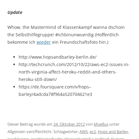
Update
Whow, the Mastermind of Klassenkampf wanna dschoin
the Selbsthilfegruppe! #ichbinunwuerdig (Hoffentlich
bekomme ich
wieder
ein Freundschaftsfoto hin.)
http://www.hopsandbarley-berlin.de/
http://techcrunch.com/2012/10/22/aws-ec2-issues-in-
north-virginia-affect-heroku-reddit-and-others-
heroku-still-down/
https://de.foursquare.com/v/hops–
barley/4adcda78f964a520704621e3
Dieser Beitrag wurde am
24. Oktober 2012
von
Moellus
unter
Allgemein veröffentlicht. Schlagwörter:
AWS
,
ec2
,
Hops and Barley
,