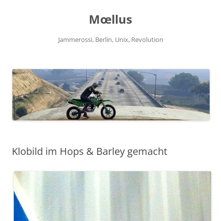
Zum
Inhalt
Mœllus
springen
Jammerossi, Berlin, Unix, Revolution
Klobild im Hops & Barley gemacht