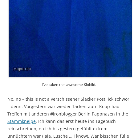
I’ve taken this awesome Klobild.
No, no – this is not a verschissener Slacker Post, ick schwör!
– denn: Vorgestern war wieder Tacken-aufn-Kopp-hau-
Treffen mit anderen #ironblogger Berlin Pappnasen in the
Stammkneipe
. Ich kann das erst heute ins Tagebuch
reinschreiben, da ich bis gestern gefühlt extrem
unnüchtern war (jaja, Lusche … i know). War bisschen fülle