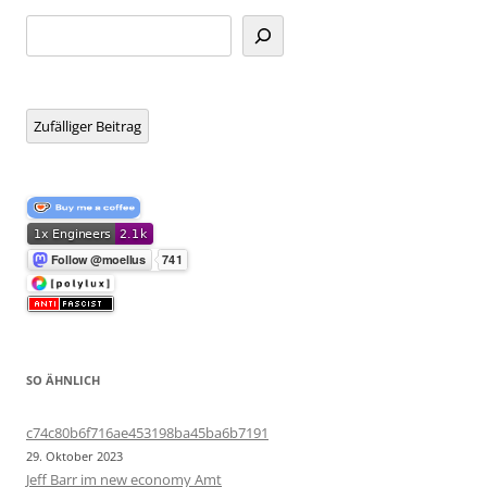
Suchen
Zufälliger Beitrag
SO ÄHNLICH
c74c80b6f716ae453198ba45ba6b7191
29. Oktober 2023
Jeff Barr im new economy Amt