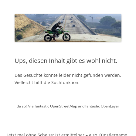
da so! /via fantastic OpenStreetMap and fantastic OpenLayer
Jetzt mal ohne Scheiss: Ist ermittelbar – also Künstlername