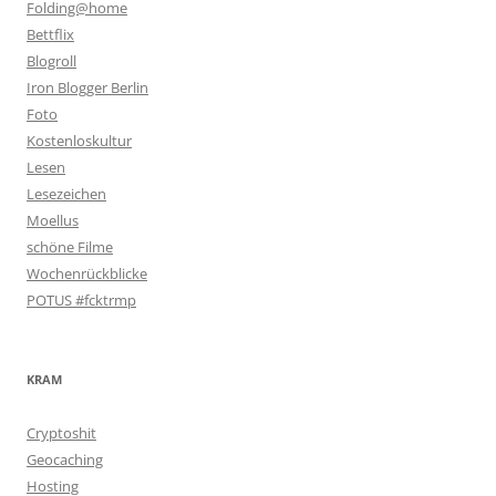
Folding@home
Bettflix
Blogroll
Iron Blogger Berlin
Foto
Kostenloskultur
Lesen
Lesezeichen
Moellus
schöne Filme
Wochenrückblicke
POTUS #fcktrmp
KRAM
Cryptoshit
Geocaching
Hosting