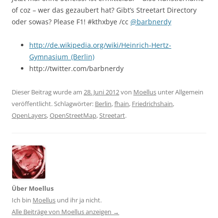
of coz – wer das gezaubert hat? Gibt’s Streetart Directory
oder sowas? Please F1! #kthxbye /cc
@barbnerdy
http://de.wikipedia.org/wiki/Heinrich-Hertz-
Gymnasium_(Berlin)
http://twitter.com/barbnerdy
Dieser Beitrag wurde am
28. Juni 2012
von
Moellus
unter Allgemein
veröffentlicht. Schlagwörter:
Berlin
,
fhain
,
Friedrichshain
,
OpenLayers
,
OpenStreetMap
,
Streetart
.
Über Moellus
Ich bin
Moellus
und ihr ja nicht.
Alle Beiträge von Moellus anzeigen
→