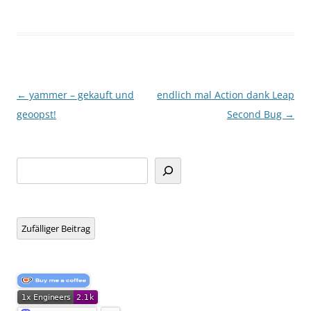
Beitragsnavigation
←
yammer – gekauft und
endlich mal Action dank Leap
geoopst!
Second Bug
→
Suchen
Zufälliger Beitrag