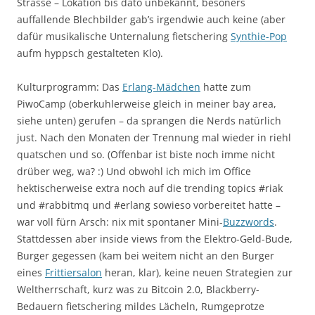
Strasse – Lokation bis dato unbekannt, besoners
auffallende Blechbilder gab’s irgendwie auch keine (aber
dafür musikalische Unternalung fietschering
Synthie-Pop
aufm hyppsch gestalteten Klo).
Kulturprogramm: Das
Erlang-Mädchen
hatte zum
PiwoCamp (oberkuhlerweise gleich in meiner bay area,
siehe unten) gerufen – da sprangen die Nerds natürlich
just. Nach den Monaten der Trennung mal wieder in riehl
quatschen und so. (Offenbar ist biste noch imme nicht
drüber weg, wa? :) Und obwohl ich mich im Office
hektischerweise extra noch auf die trending topics #riak
und #rabbitmq und #erlang sowieso vorbereitet hatte –
war voll fürn Arsch: nix mit spontaner Mini-
Buzzwords
.
Stattdessen aber inside views from the Elektro-Geld-Bude,
Burger gegessen (kam bei weitem nicht an den Burger
eines
Frittiersalon
heran, klar), keine neuen Strategien zur
Weltherrschaft, kurz was zu Bitcoin 2.0, Blackberry-
Bedauern fietschering mildes Lächeln, Rumgeprotze