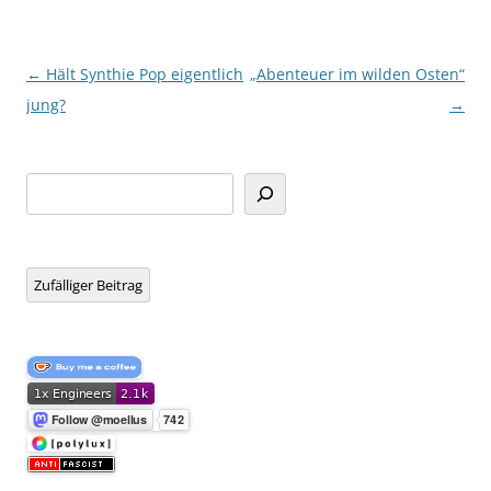
Beitragsnavigation
←
Hält Synthie Pop eigentlich
„Abenteuer im wilden Osten“
jung?
→
Suchen
Zufälliger Beitrag