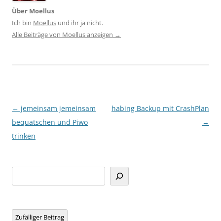
Über Moellus
Ich bin
Moellus
und ihr ja nicht.
Alle Beiträge von Moellus anzeigen
→
Beitragsnavigation
←
jemeinsam jemeinsam
habing Backup mit CrashPlan
bequatschen und Piwo
→
trinken
Suchen
Zufälliger Beitrag