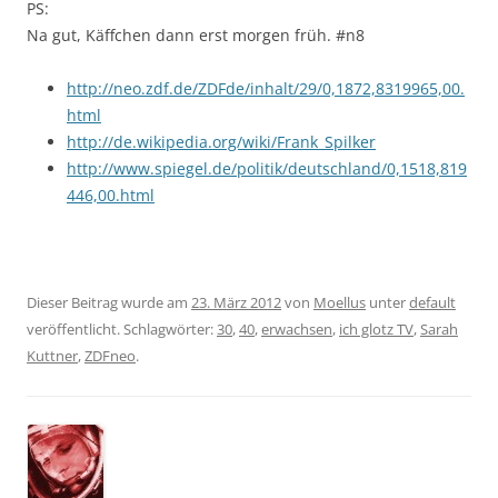
PS:
Na gut, Käffchen dann erst morgen früh. #n8
http://neo.zdf.de/ZDFde/inhalt/29/0,1872,8319965,00.
html
http://de.wikipedia.org/wiki/Frank_Spilker
http://www.spiegel.de/politik/deutschland/0,1518,819
446,00.html
Dieser Beitrag wurde am
23. März 2012
von
Moellus
unter
default
veröffentlicht. Schlagwörter:
30
,
40
,
erwachsen
,
ich glotz TV
,
Sarah
Kuttner
,
ZDFneo
.