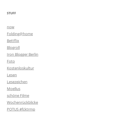
STUFF
now
Folding@home
Bettflix
Blogroll
Iron Blogger Berlin
Foto
Kostenloskultur
Lesen
Lesezeichen
Moellus
schöne Filme
Wochenrückblicke
POTUS #fcktrmp