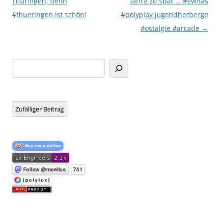
Thüringen, denn
Jahre zu spät … #ewnas
#thueringen ist schön!
#polyplay jugendherberge
#ostalgie #arcade
→
Suchen
Zufälliger Beitrag