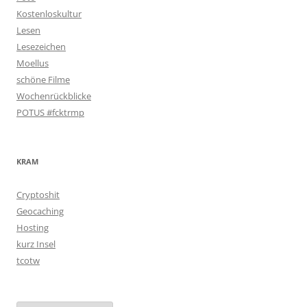
Kostenloskultur
Lesen
Lesezeichen
Moellus
schöne Filme
Wochenrückblicke
POTUS #fcktrmp
KRAM
Cryptoshit
Geocaching
Hosting
kurz Insel
tcotw
Archiv