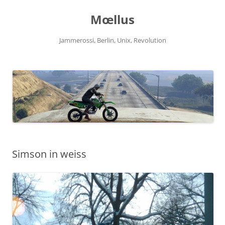
Zum
Inhalt
Mœllus
springen
Jammerossi, Berlin, Unix, Revolution
Simson in weiss