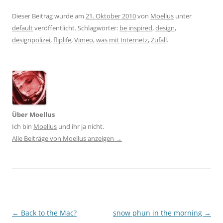
Dieser Beitrag wurde am
21. Oktober 2010
von
Moellus
unter
default
veröffentlicht. Schlagwörter:
be inspired
,
design
,
designpolizei
,
fliplife
,
Vimeo
,
was mit Internetz
,
Zufall
.
Über Moellus
Ich bin
Moellus
und ihr ja nicht.
Alle Beiträge von Moellus anzeigen
→
Beitragsnavigation
←
Back to the Mac?
snow phun in the morning
→