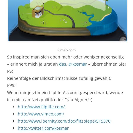
vimeo.com
So inspired man sich eben mehr oder weniger gegenseitig
– erinnert mich ja urst an
das
.
@kosmar
– übernehmen Sie!
PS:
Reihenfolge der Bildschirmschüsse zufällig gewählt.
PPS:
Wenn mir jetzt mein fliplife-Account gesperrt wird, wende
ich mich an Netzpolitik oder Frau Aigner! :)
http://www.fliplife.com/
http://www.vimeo.com/
http://www.ipernity.com/doc/flitzpiepe/515370
http://twitter.com/kosmar