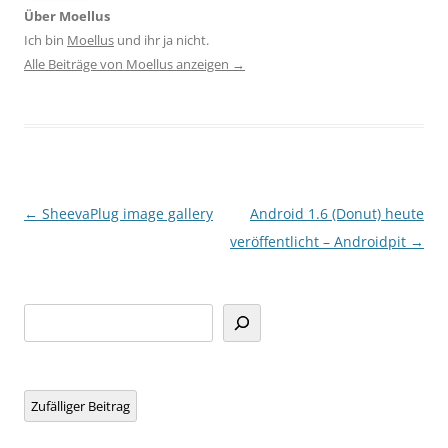
Über Moellus
Ich bin
Moellus
und ihr ja nicht.
Alle Beiträge von Moellus anzeigen
→
Beitragsnavigation
←
SheevaPlug image gallery
Android 1.6 (Donut) heute
veröffentlicht – Androidpit
→
Suchen
Zufälliger Beitrag