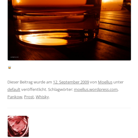
Dieser Beitrag wurde am
12. September 2009
von
Moellus
unter
default
veröffentlicht. Schlagwörter:
moellus.wordpress.com
,
Pankow
,
Prost
,
Whisky
.