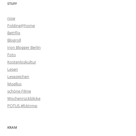
STUFF
now
Folding@home
Bettflix
Blogroll
Iron Blogger Berlin
Foto
Kostenloskultur
Lesen
Lesezeichen
Moellus
schöne Filme
Wochenrückblicke
POTUS #fcktrmp
KRAM