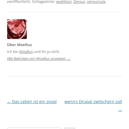
veröffentlicht. Schlagwörter:
epetition
,
Zensur
,
zensursula
.
Über Moellus
Ich bin
Moellus
und ihr ja nicht.
Alle Beiträge von Moellus anzeigen
→
Beitragsnavigation
←
Das Leben ist ein zpool
wenn’s Drupal zwitschern soll
→