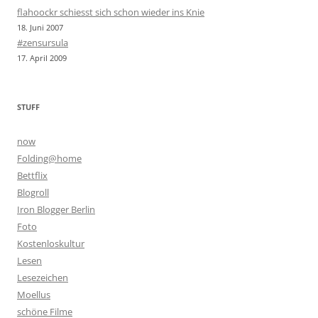
flahoockr schiesst sich schon wieder ins Knie
18. Juni 2007
#zensursula
17. April 2009
STUFF
now
Folding@home
Bettflix
Blogroll
Iron Blogger Berlin
Foto
Kostenloskultur
Lesen
Lesezeichen
Moellus
schöne Filme