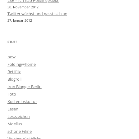
LSR – Ich hab Politik gekiekt
30. November 2012
Twitter wächst und passt sich an
27. Januar 2012
STUFF
now
Folding@home
Bettflix
Blogroll
Iron Blogger Berlin
Foto
Kostenloskultur
Lesen
Lesezeichen
Moellus
schöne Filme
Wochenrückblicke