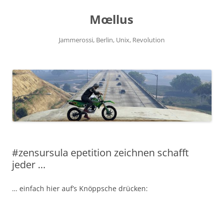
Zum
Inhalt
Mœllus
springen
Jammerossi, Berlin, Unix, Revolution
#zensursula epetition zeichnen schafft
jeder …
… einfach hier auf’s Knöppsche drücken: