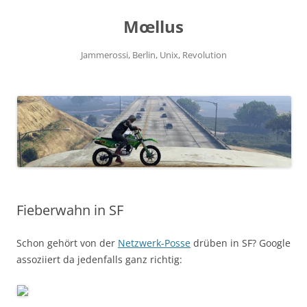
Zum
Inhalt
Mœllus
springen
Jammerossi, Berlin, Unix, Revolution
Fieberwahn in SF
Schon gehört von der
Netzwerk-Posse
drüben in SF? Google
assoziiert da jedenfalls ganz richtig: