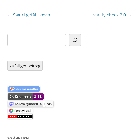
Beitragsnavigation
←
Swurl gefällt ooch
reality check 2.0
→
Suchen
Zufälliger Beitrag
SO ÄHNLICH