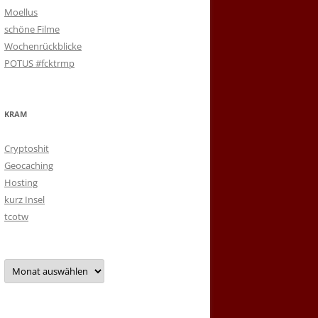
Moellus
schöne Filme
Wochenrückblicke
POTUS #fcktrmp
KRAM
Cryptoshit
Geocaching
Hosting
kurz Insel
tcotw
Archiv