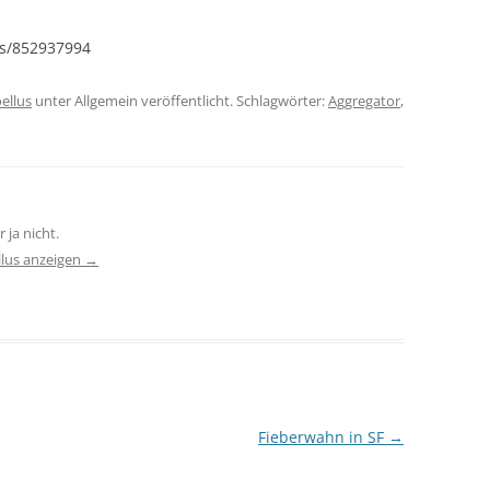
es/852937994
ellus
unter Allgemein veröffentlicht. Schlagwörter:
Aggregator
,
 ja nicht.
llus anzeigen
→
Fieberwahn in SF
→