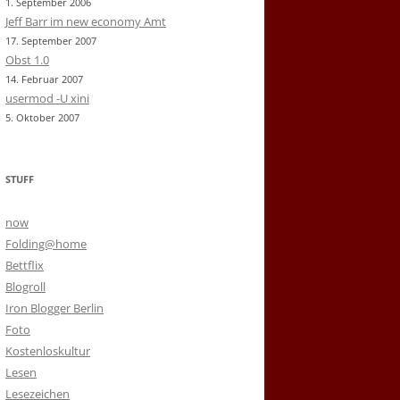
1. September 2006
Jeff Barr im new economy Amt
17. September 2007
Obst 1.0
14. Februar 2007
usermod -U xini
5. Oktober 2007
STUFF
now
Folding@home
Bettflix
Blogroll
Iron Blogger Berlin
Foto
Kostenloskultur
Lesen
Lesezeichen