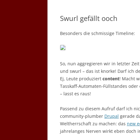
Swurl gefällt ooch
Besonders die schmissige Timeline:
So, nun aggregieren wir in letzter Zeit
und swurl – das ist knorke! Darf ich 
Ej, Leute produziert
content
! Macht w
Tasskaff-Automaten-Füllstandes oder
– lasst es raus!
Passend zu diesem Aufruf darf ich ni
community-plumber
Drupal
gerade da
Weltherrschaft zu machen: das
new e
jahrelanges Nerven wirkt eben doch i