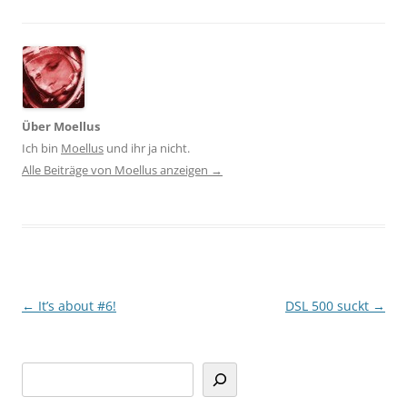
Über Moellus
Ich bin
Moellus
und ihr ja nicht.
Alle Beiträge von Moellus anzeigen
→
Beitragsnavigation
←
It’s about #6!
DSL 500 suckt
→
Suchen