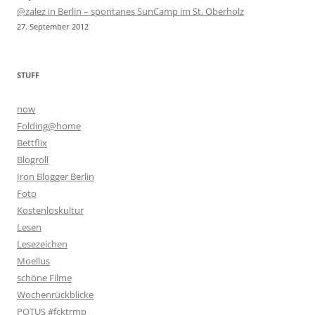
@zalez in Berlin – spontanes SunCamp im St. Oberholz
27. September 2012
STUFF
now
Folding@home
Bettflix
Blogroll
Iron Blogger Berlin
Foto
Kostenloskultur
Lesen
Lesezeichen
Moellus
schöne Filme
Wochenrückblicke
POTUS #fcktrmp