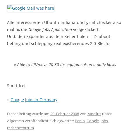
Alle interessierten Ubuntu-Indiana-und-grml-checker also
mal fix die
Google Jobs Application
vollgeklickert.
Und: den Expander aus dem Keller holen – it’s about
hebing und schlepping real existierendes 2.0-Blech:
»
Able to lift/move 20-30 lbs equipment on a daily basis
Sport frei!
::
Google Jobs in Germany
Dieser Beitrag wurde am
20. Februar 2008
von
Moellus
unter
Allgemein veröffentlicht. Schlagwörter:
Berlin
,
Google
,
jobs
,
rechenzentrum
.