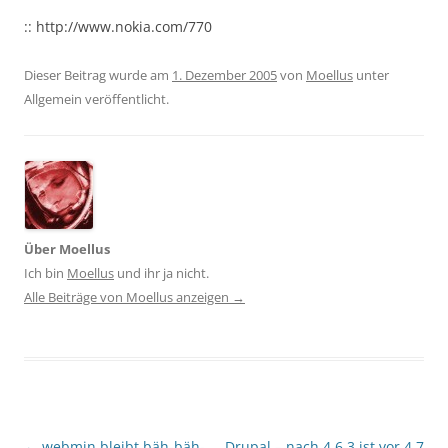
:: http://www.nokia.com/770
Dieser Beitrag wurde am
1. Dezember 2005
von
Moellus
unter
Allgemein veröffentlicht.
Über Moellus
Ich bin
Moellus
und ihr ja nicht.
Alle Beiträge von Moellus anzeigen
→
Beitragsnavigation
←
webmin bleibt bäh-bäh-
Drupal – nach 4.6.3 ist vor 4.7