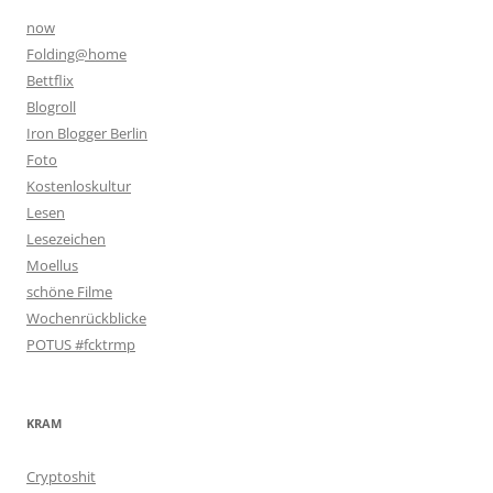
now
Folding@home
Bettflix
Blogroll
Iron Blogger Berlin
Foto
Kostenloskultur
Lesen
Lesezeichen
Moellus
schöne Filme
Wochenrückblicke
POTUS #fcktrmp
KRAM
Cryptoshit