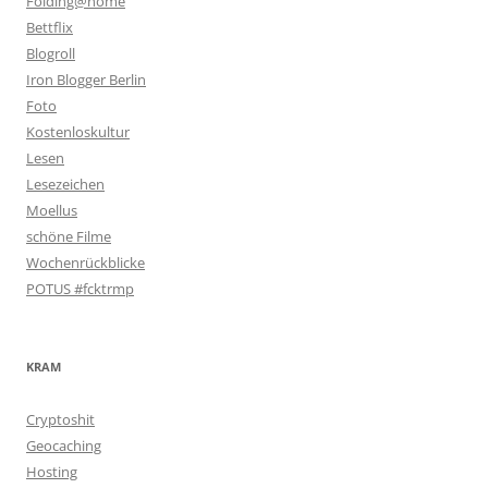
Folding@home
Bettflix
Blogroll
Iron Blogger Berlin
Foto
Kostenloskultur
Lesen
Lesezeichen
Moellus
schöne Filme
Wochenrückblicke
POTUS #fcktrmp
KRAM
Cryptoshit
Geocaching
Hosting