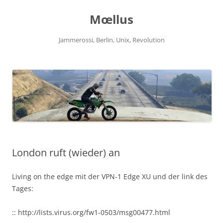
Zum
Inhalt
Mœllus
springen
Jammerossi, Berlin, Unix, Revolution
London ruft (wieder) an
Living on the edge mit der VPN-1 Edge XU und der link des
Tages:
:: http://lists.virus.org/fw1-0503/msg00477.html