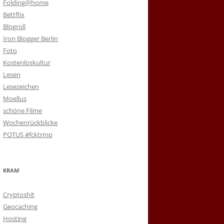
Folding@home
Bettflix
Blogroll
Iron Blogger Berlin
Foto
Kostenloskultur
Lesen
Lesezeichen
Moellus
schöne Filme
Wochenrückblicke
POTUS #fcktrmp
KRAM
Cryptoshit
Geocaching
Hosting