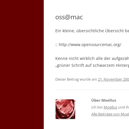
oss@mac
Ein kleine, übersichtliche Übersicht b
:: http://www.opensourcemac.org/
Kenne nicht wirklich alle der aufgez
„grüner Schrift auf schwarzem Hint
Dieser Beitrag wurde am
21. November 20
Über Moellus
Ich bin
Moellus
und ihr
Alle Beiträge von Moe