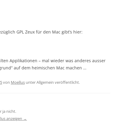
ezüglich GPL Zeux für den Mac gibt’s hier:
ählten Applikationen – mal wieder was anderes ausser
ergrund“ auf dem heimischen Mac machen …
05
von
Moellus
unter Allgemein veröffentlicht.
 ja nicht.
llus anzeigen
→