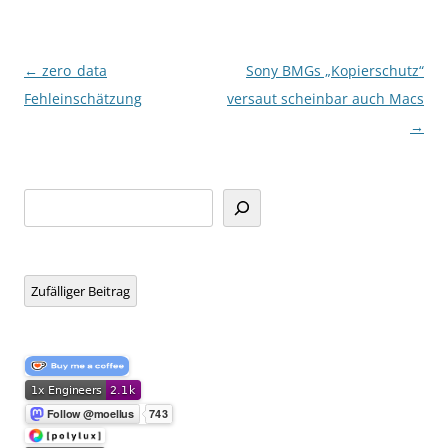
Beitragsnavigation
←
zero_data
Sony BMGs „Kopierschutz“
Fehleinschätzung
versaut scheinbar auch Macs
→
Suchen
Zufälliger Beitrag