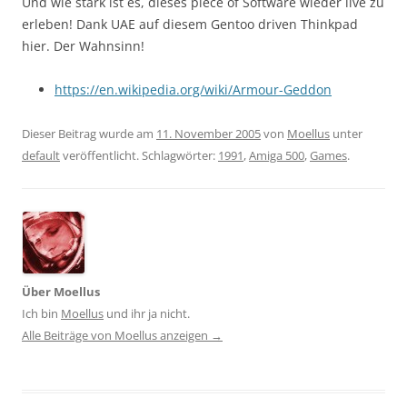
Und wie stark ist es, dieses piece of Software wieder live zu
erleben! Dank UAE auf diesem Gentoo driven Thinkpad
hier. Der Wahnsinn!
https://en.wikipedia.org/wiki/Armour-Geddon
Dieser Beitrag wurde am
11. November 2005
von
Moellus
unter
default
veröffentlicht. Schlagwörter:
1991
,
Amiga 500
,
Games
.
Über Moellus
Ich bin
Moellus
und ihr ja nicht.
Alle Beiträge von Moellus anzeigen
→